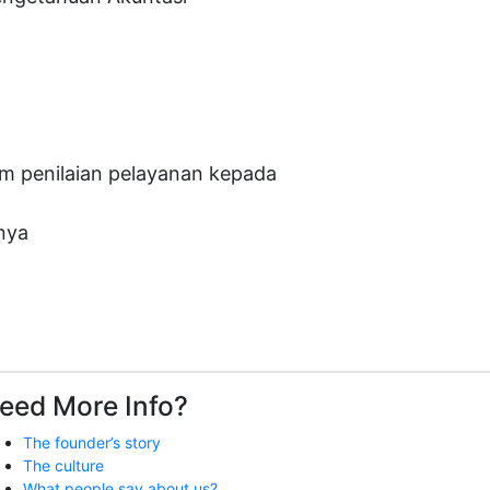
am penilaian pelayanan kepada
nya
eed More Info?
The founder’s story
The culture
What people say about us?